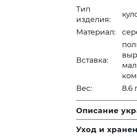
Тип
кул
изделия:
Материал:
сер
пол
выр
Вставка:
мал
ком
Вес:
8.6 
Описание ук
Уход и хране