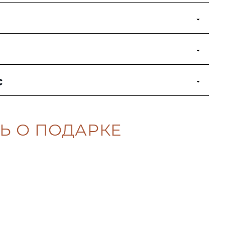
с
Ь О ПОДАРКЕ