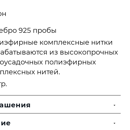
он
ебро 925 пробы
иэфирные комплексные нитки
абатываются из высокопрочных
оусадочных полиэфирных
плексных нитей.
гр.
рашения
ние