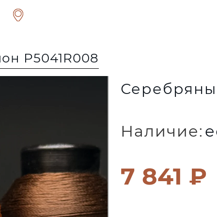
лон P5041R008
Серебряны
Наличие:
е
7 841 ₽