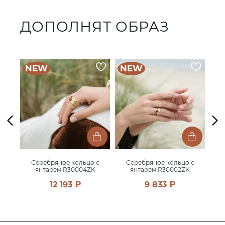
ДОПОЛНЯТ ОБРАЗ
NEW
NEW
N
 с
Серебряное кольцо с
Серебряное кольцо с
Сер
янтарем R30004ZK
янтарем R30002ZK
12 193 ₽
9 833 ₽