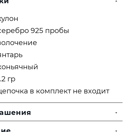
ки
кулон
серебро 925 пробы
золочение
янтарь
коньячный
1.2 гр
цепочка в комплект не входит
рашения
ние