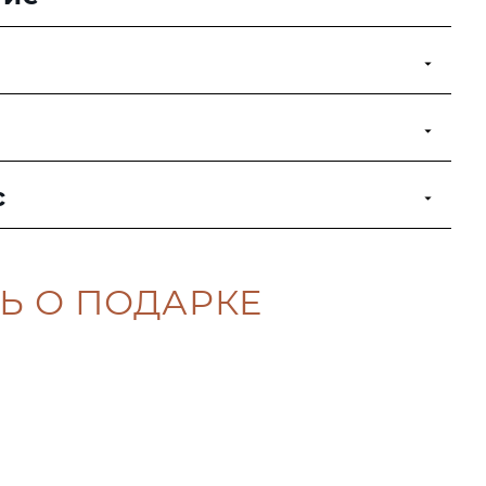
с
Ь О ПОДАРКЕ