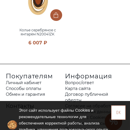
Колье серебряное с
янтарём N20041ZK
6 007 ₽
Покупателям
Информация
Личный кабинет
Вопрос/ответ
Способы оплаты
Карта сайта
Обмен и гарантия
Договор публичной
оферты
Контакты
Согласие на обработку
Этот сайт использует файлы Сookies и
персональных данных
OK
рекомендательные технологии для
Согласие с Cookies
обеспечения корректной работы, анализа
Согласие на рассылку
трафика, улучшения пользовательского опыта
Политика