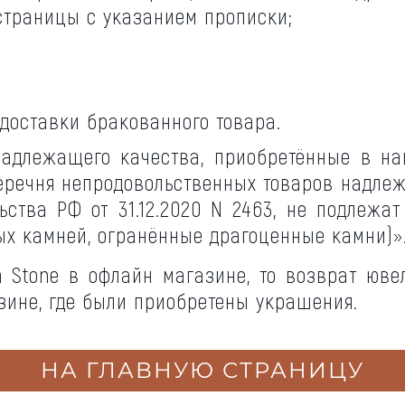
страницы с указанием прописки;
доставки бракованного товара.
надлежащего качества, приобретённые в н
Перечня непродовольственных товаров надле
ства РФ от 31.12.2020 N 2463, не подлежа
ых камней, огранённые драгоценные камни)»
 Stone в офлайн магазине, то возврат юв
зине, где были приобретены украшения.
НА ГЛАВНУЮ СТРАНИЦУ