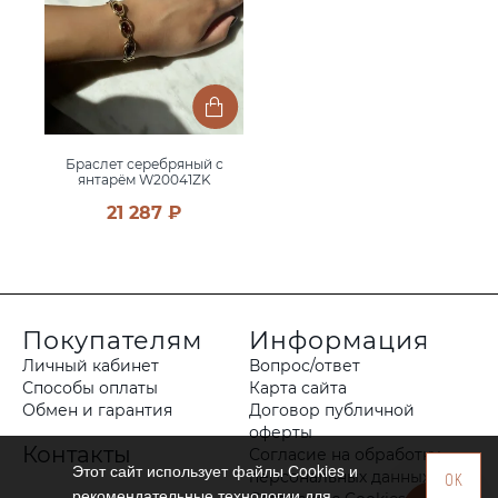
Браслет серебряный с
янтарём W20041ZK
21 287 ₽
Покупателям
Информация
Личный кабинет
Вопрос/ответ
Способы оплаты
Карта сайта
Обмен и гарантия
Договор публичной
оферты
Контакты
Согласие на обработку
Этот сайт использует файлы Сookies и
персональных данных
OK
рекомендательные технологии для