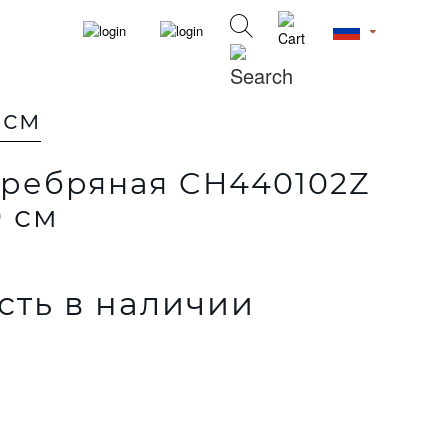
 см
еребряная CH440102Z
 см
сть в наличии