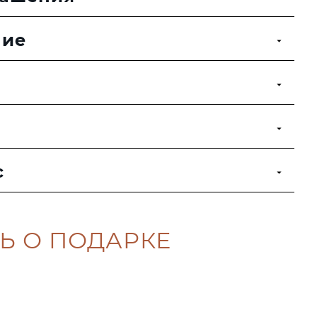
ние
с
Ь О ПОДАРКЕ