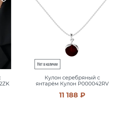
с
Кулон серебряный с
42ZK
янтарём Кулон P000042RV
11 188 ₽