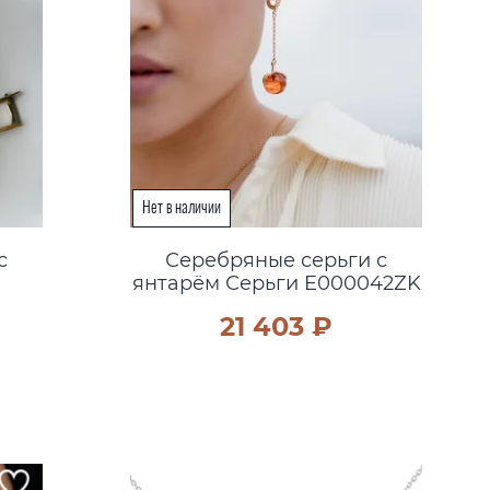
с
Серебряные серьги с
янтарём Серьги E000042ZK
21 403 ₽