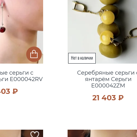
ые серьги с
Серебряные серьги 
ьги E000042RV
янтарём Серьги
E000042ZM
403 ₽
21 403 ₽