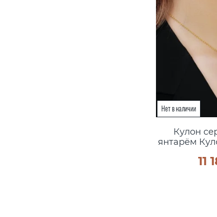
Кулон се
янтарём Ку
11 