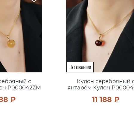
ребряный с
Кулон серебряный 
лон P000042ZM
янтарём Кулон P0000
188 ₽
11 188 ₽