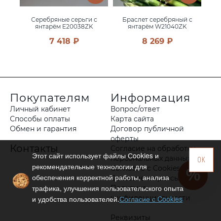
 с
Серебряные серьги с
Браслет серебряный с
С
K
янтарём E20038ZK
янтарём W21040ZK
7 418 ₽
8 269 ₽
Покупателям
Информация
Личный кабинет
Вопрос/ответ
Способы оплаты
Карта сайта
Обмен и гарантия
Договор публичной
оферты
Контакты
Согласие на обработку
Этот сайт использует файлы Сookies и
персональных данных
OK
рекомендательные технологии для
Согласие с Cookies
обеспечения корректной работы, анализа
Согласие на рассылку
трафика, улучшения пользовательского опыта
Политика
конфиденциальности
и удобства пользователей.
Согласие с Cookies
Реквизиты