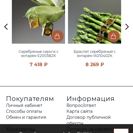
 с
Серебряные серьги с
Браслет серебряный с
С
K
янтарём E20038ZK
янтарём W21040ZK
7 418 ₽
8 269 ₽
Покупателям
Информация
Личный кабинет
Вопрос/ответ
Способы оплаты
Карта сайта
Обмен и гарантия
Договор публичной
оферты
Контакты
Согласие на обработку