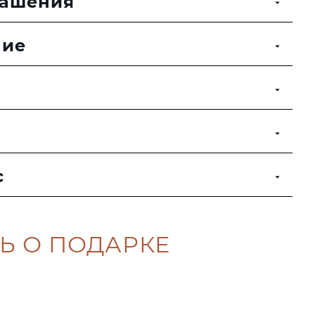
рашения
ние
с
Ь О ПОДАРКЕ