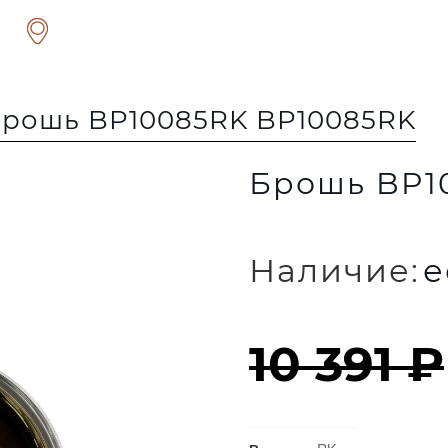
рошь BP10085RK BP10085RK
Брошь BP1
Наличие:
е
10 391 ₽