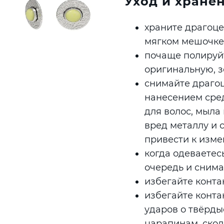
Уход и хране
храните драгоце
мягком мешочке
почаще полируйт
оригинальную, з
снимайте драгоц
нанесением сред
для волос, мыла 
вред металлу и 
привести к изме
когда одеваетес
очередь и снима
избегайте контак
избегайте конта
ударов о твёрды
царапинам, ско