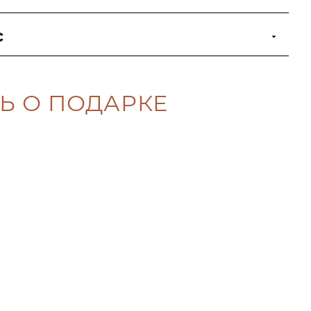
с
Ь О ПОДАРКЕ