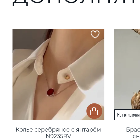
Колье серебряное с янтарём
Брас
N9235RV
ян