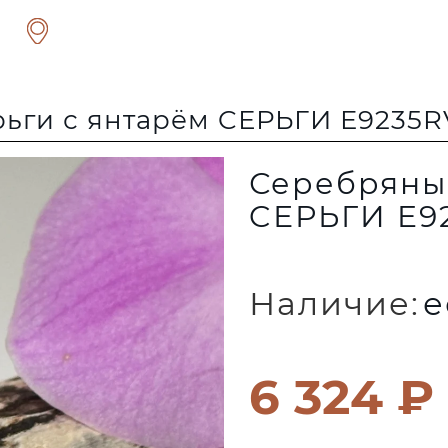
ьги с янтарём CЕРЬГИ E9235R
Серебряные
CЕРЬГИ E9
Наличие:
е
6 324 ₽