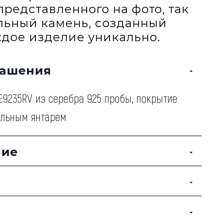
представленного на фото, так
альный камень, созданный
дое изделие уникально.
рашения
9235RV из серебра 925 пробы, покрытие
альным янтарем
ние