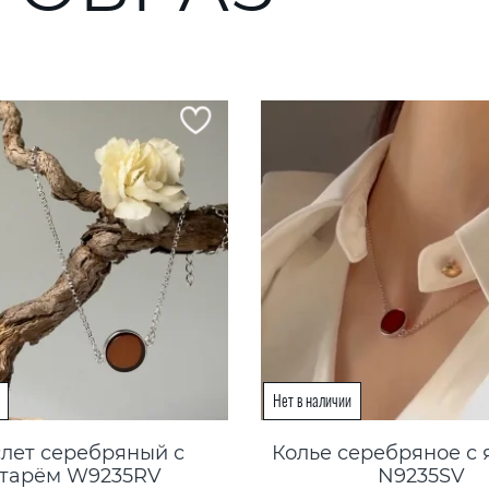
лет серебряный с
Колье серебряное с
тарём W9235RV
N9235SV