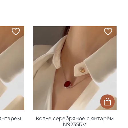
 янтарём
Колье серебряное с янтарём
N9235RV