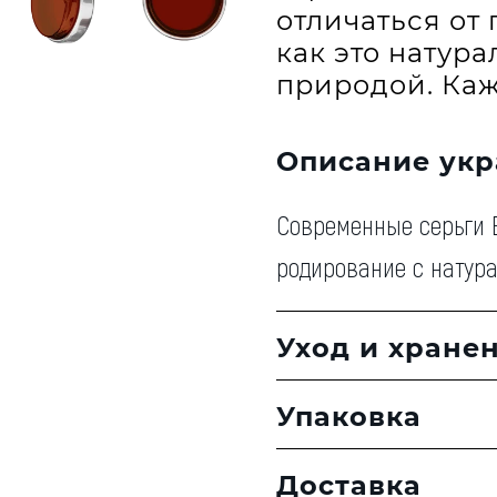
отличаться от 
как это натур
природой. Каж
Описание ук
Современные серьги E
родирование с натур
Уход и хране
Упаковка
Доставка