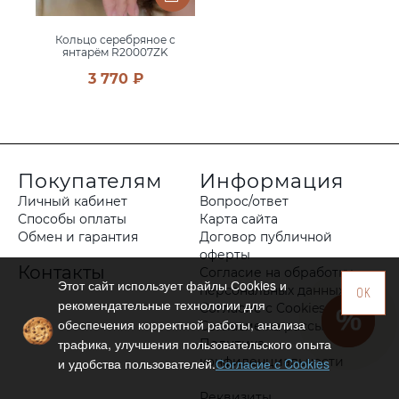
Кольцо серебряное с
янтарём R20007ZK
3 770 ₽
Покупателям
Информация
Личный кабинет
Вопрос/ответ
Способы оплаты
Карта сайта
Обмен и гарантия
Договор публичной
оферты
Контакты
Согласие на обработку
Этот сайт использует файлы Сookies и
персональных данных
OK
рекомендательные технологии для
Согласие с Cookies
обеспечения корректной работы, анализа
Согласие на рассылку
трафика, улучшения пользовательского опыта
Политика
конфиденциальности
и удобства пользователей.
Согласие с Cookies
Реквизиты