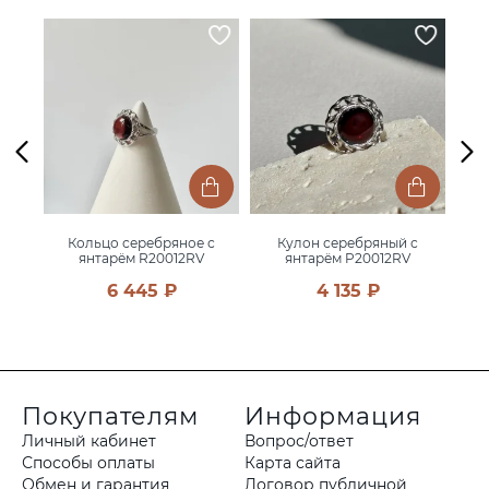
с
Кольцо серебряное с
Кулон серебряный с
янтарём R20012RV
янтарём P20012RV
6 445 ₽
4 135 ₽
Покупателям
Информация
Личный кабинет
Вопрос/ответ
Способы оплаты
Карта сайта
Обмен и гарантия
Договор публичной