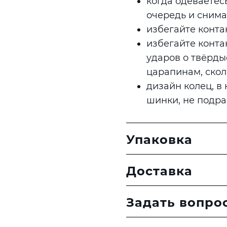
когда одеваетес
очередь и снима
избегайте контак
избегайте конта
ударов о твёрды
царапинам, ско
дизайн колец, в
шинки, не подра
Упаковка
Доставка
Задать вопро