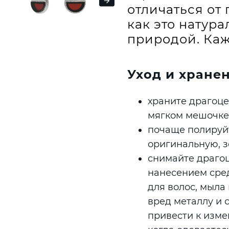
отличаться от 
как это натур
природой. Каж
Уход и хране
храните драгоце
мягком мешочке
почаще полируйт
оригинальную, з
снимайте драгоц
нанесением сред
для волос, мыла 
вред металлу и 
привести к изме