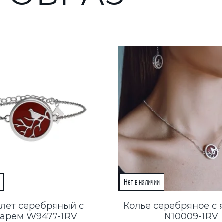
лет серебряный с
Колье серебряное с
тарём W9477-1RV
N10009-1RV