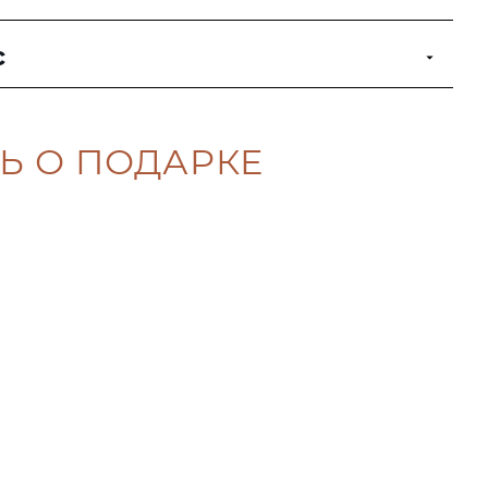
с
Ь О ПОДАРКЕ