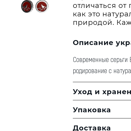
отличаться от 
как это натур
природой. Каж
Описание ук
Современные серьги E
родирование с натур
Уход и хране
Упаковка
Доставка