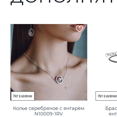
Колье серебряное с янтарём
Брас
N10009-1RV
ян