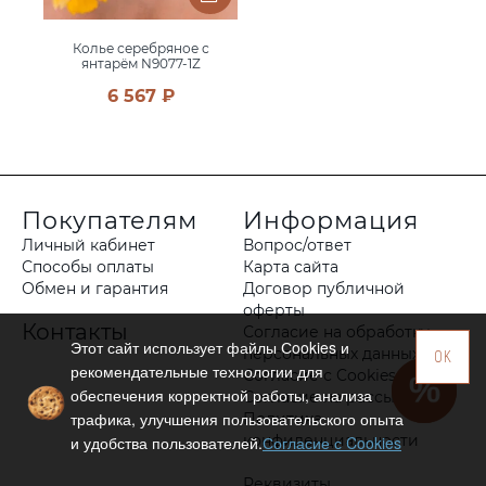
Колье серебряное с
янтарём N9077-1Z
6 567 ₽
Покупателям
Информация
Личный кабинет
Вопрос/ответ
Способы оплаты
Карта сайта
Обмен и гарантия
Договор публичной
оферты
Контакты
Согласие на обработку
Этот сайт использует файлы Сookies и
персональных данных
OK
рекомендательные технологии для
Согласие с Cookies
обеспечения корректной работы, анализа
Согласие на рассылку
трафика, улучшения пользовательского опыта
Политика
конфиденциальности
и удобства пользователей.
Согласие с Cookies
Реквизиты