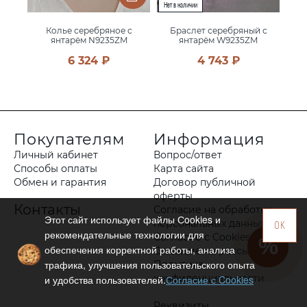
 с
Колье серебряное с
Браслет серебряный с
янтарём N9235ZM
янтарём W9235ZM
6 324 ₽
4 743 ₽
Покупателям
Информация
Личный кабинет
Вопрос/ответ
Способы оплаты
Карта сайта
Обмен и гарантия
Договор публичной
оферты
Контакты
Согласие на обработку
Этот сайт использует файлы Сookies и
персональных данных
OK
рекомендательные технологии для
Согласие с Cookies
обеспечения корректной работы, анализа
Согласие на рассылку
трафика, улучшения пользовательского опыта
Политика
конфиденциальности
и удобства пользователей.
Согласие с Cookies
Реквизиты