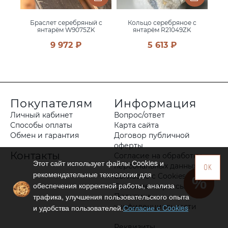
 с
Браслет серебряный с
Кольцо серебряное с
Б
янтарём W9075ZK
янтарём R21049ZK
9 972 ₽
5 613 ₽
Покупателям
Информация
Личный кабинет
Вопрос/ответ
Способы оплаты
Карта сайта
Обмен и гарантия
Договор публичной
оферты
Контакты
Согласие на обработку
Этот сайт использует файлы Сookies и
персональных данных
OK
рекомендательные технологии для
Согласие с Cookies
обеспечения корректной работы, анализа
Согласие на рассылку
трафика, улучшения пользовательского опыта
Политика
конфиденциальности
и удобства пользователей.
Согласие с Cookies
Реквизиты