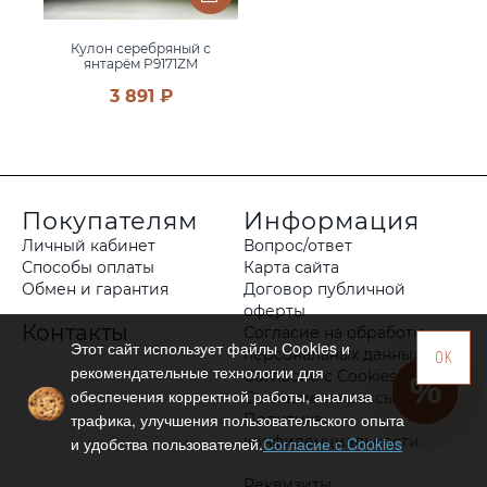
Кулон серебряный с
янтарём P9171ZM
3 891 ₽
Покупателям
Информация
Личный кабинет
Вопрос/ответ
Способы оплаты
Карта сайта
Обмен и гарантия
Договор публичной
оферты
Контакты
Согласие на обработку
Этот сайт использует файлы Сookies и
персональных данных
OK
рекомендательные технологии для
Согласие с Cookies
обеспечения корректной работы, анализа
Согласие на рассылку
трафика, улучшения пользовательского опыта
Политика
конфиденциальности
и удобства пользователей.
Согласие с Cookies
Реквизиты