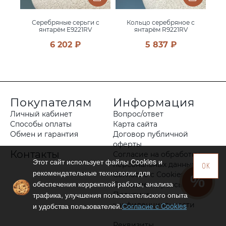
 с
Серебряные серьги с
Кольцо серебряное с
С
янтарём E9221RV
янтарём R9221RV
6 202 ₽
5 837 ₽
Покупателям
Информация
Личный кабинет
Вопрос/ответ
Способы оплаты
Карта сайта
Обмен и гарантия
Договор публичной
оферты
Контакты
Согласие на обработку
Этот сайт использует файлы Сookies и
персональных данных
OK
рекомендательные технологии для
Согласие с Cookies
обеспечения корректной работы, анализа
Согласие на рассылку
трафика, улучшения пользовательского опыта
Политика
конфиденциальности
и удобства пользователей.
Согласие с Cookies
Реквизиты