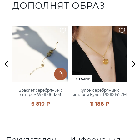
ДОПОЛНЯТ ОБРАЗ
с
Браслет серебряный с
Кулон серебряный с
Б
42ZM
янтарём W10006-1ZM
янтарём Кулон P000042ZM
6 810 ₽
11 188 ₽
Покупателям
Информация