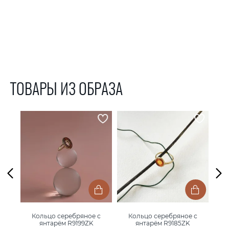
ТОВАРЫ ИЗ ОБРАЗА
 с
Кольцо серебряное с
Кольцо серебряное с
С
42ZK
янтарём R9199ZK
янтарём R9185ZK
янт