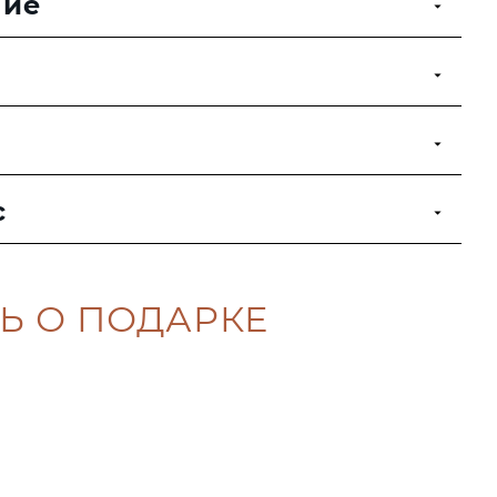
ние
с
Ь О ПОДАРКЕ