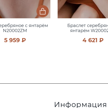
еребряное с янтарём
Браслет серебря
N20002ZM
янтарём W2000
5 959 ₽
4 621 ₽
Информация