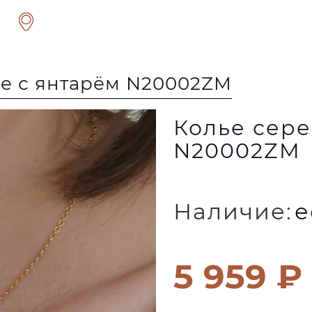
е с янтарём N20002ZM
Колье сере
N20002ZM
Наличие:
е
5 959 ₽