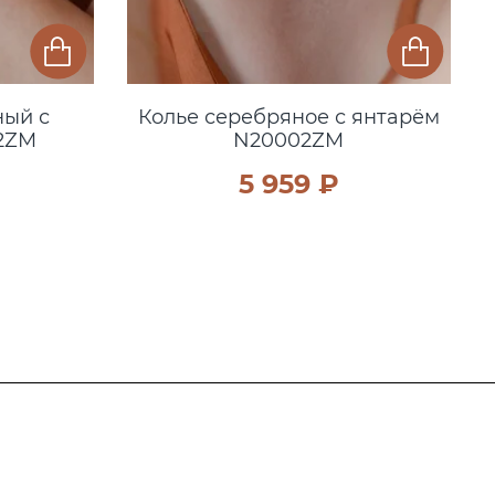
ный с
Колье серебряное с янтарём
2ZM
N20002ZM
5 959 ₽