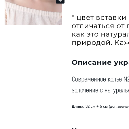
* цвет вставк
отличаться от 
как это натур
природой. Каж
Описание ук
Современное колье N
золочение с натурал
Длина:
3
2 см + 5 см (доп.звенья