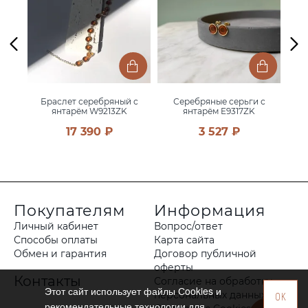
 с
Браслет серебряный с
Серебряные серьги с
С
янтарём W9213ZK
янтарём E9317ZK
17 390 ₽
3 527 ₽
Покупателям
Информация
Личный кабинет
Вопрос/ответ
Способы оплаты
Карта сайта
Обмен и гарантия
Договор публичной
оферты
Контакты
Согласие на обработку
Этот сайт использует файлы Сookies и
персональных данных
OK
рекомендательные технологии для