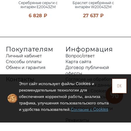
 с
Серебряные серьги с
Браслет серебряный с
С
M
янтарём E20043ZM
янтарём W20043ZM
6 828 ₽
27 637 ₽
Покупателям
Информация
Личный кабинет
Вопрос/ответ
Способы оплаты
Карта сайта
Обмен и гарантия
Договор публичной
оферты
Контакты
Согласие на обработку
Этот сайт использует файлы Сookies и
персональных данных
OK
рекомендательные технологии для
Согласие с Cookies
обеспечения корректной работы, анализа
Согласие на рассылку
трафика, улучшения пользовательского опыта
Политика
конфиденциальности
и удобства пользователей.
Согласие с Cookies
Реквизиты