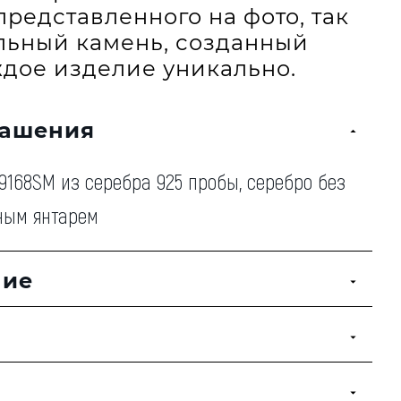
представленного на фото, так
альный камень, созданный
дое изделие уникально.
рашения
168SM из серебра 925 пробы, серебро без
ным янтарем
ние