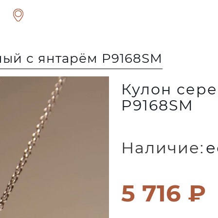
ный с янтарём P9168SM
Кулон сер
P9168SM
Наличие:
е
5 716 ₽