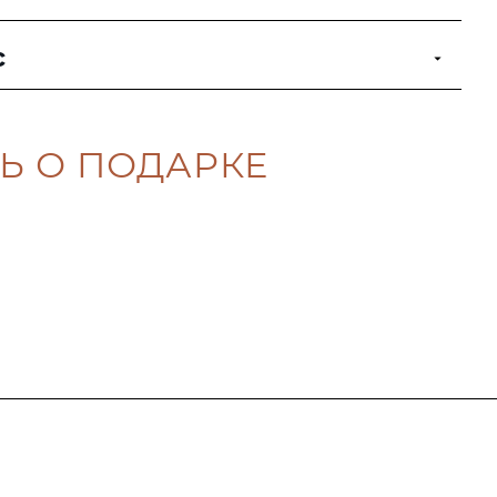
с
Ь О ПОДАРКЕ