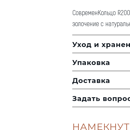
СовременКольцо R2001
золочение с натурал
Уход и хране
Упаковка
Доставка
Задать вопро
НАМЕКНУТ