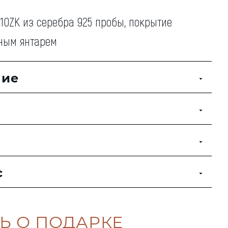
0ZK из серебра 925 пробы, покрытие
ьным янтарем
ние
с
Ь О ПОДАРКЕ