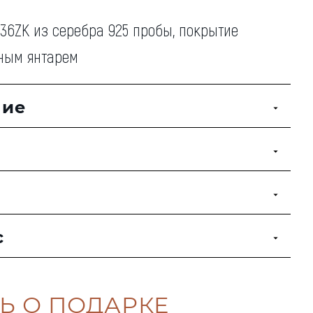
36ZK из серебра 925 пробы, покрытие
ьным янтарем
ние
с
Ь О ПОДАРКЕ